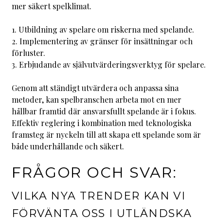
mer säkert spelklimat.
Utbildning av spelare om riskerna med spelande.
Implementering av gränser för insättningar och
förluster.
Erbjudande av självutvärderingsverktyg för spelare.
Genom att ständigt utvärdera och anpassa sina
metoder, kan spelbranschen arbeta mot en mer
hållbar framtid där ansvarsfullt spelande är i fokus.
Effektiv reglering i kombination med teknologiska
framsteg är nyckeln till att skapa ett spelande som är
både underhållande och säkert.
FRÅGOR OCH SVAR:
VILKA NYA TRENDER KAN VI
FÖRVÄNTA OSS I UTLÄNDSKA