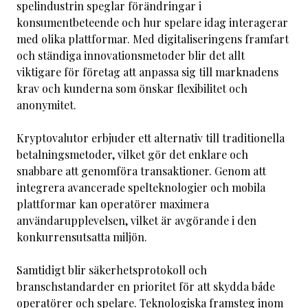
spelindustrin speglar förändringar i
konsumentbeteende och hur spelare idag interagerar
med olika plattformar. Med digitaliseringens framfart
och ständiga innovationsmetoder blir det allt
viktigare för företag att anpassa sig till marknadens
krav och kunderna som önskar flexibilitet och
anonymitet.
Kryptovalutor erbjuder ett alternativ till traditionella
betalningsmetoder, vilket gör det enklare och
snabbare att genomföra transaktioner. Genom att
integrera avancerade spelteknologier och mobila
plattformar kan operatörer maximera
användarupplevelsen, vilket är avgörande i den
konkurrensutsatta miljön.
Samtidigt blir säkerhetsprotokoll och
branschstandarder en prioritet för att skydda både
operatörer och spelare. Teknologiska framsteg inom