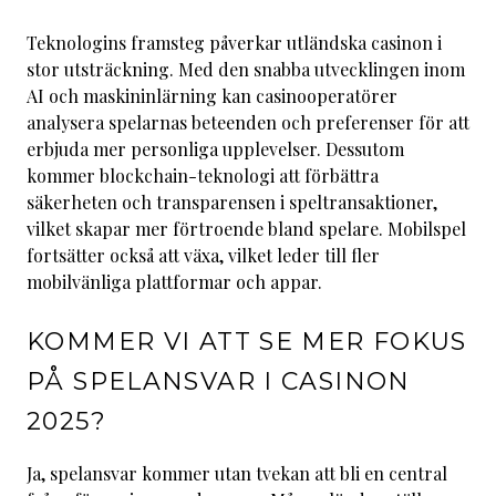
Teknologins framsteg påverkar utländska casinon i
stor utsträckning. Med den snabba utvecklingen inom
AI och maskininlärning kan casinooperatörer
analysera spelarnas beteenden och preferenser för att
erbjuda mer personliga upplevelser. Dessutom
kommer blockchain-teknologi att förbättra
säkerheten och transparensen i speltransaktioner,
vilket skapar mer förtroende bland spelare. Mobilspel
fortsätter också att växa, vilket leder till fler
mobilvänliga plattformar och appar.
KOMMER VI ATT SE MER FOKUS
PÅ SPELANSVAR I CASINON
2025?
Ja, spelansvar kommer utan tvekan att bli en central