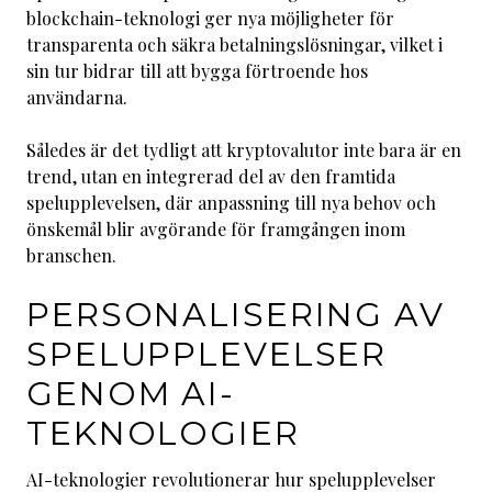
blockchain-teknologi ger nya möjligheter för
transparenta och säkra betalningslösningar, vilket i
sin tur bidrar till att bygga förtroende hos
användarna.
Således är det tydligt att kryptovalutor inte bara är en
trend, utan en integrerad del av den framtida
spelupplevelsen, där anpassning till nya behov och
önskemål blir avgörande för framgången inom
branschen.
PERSONALISERING AV
SPELUPPLEVELSER
GENOM AI-
TEKNOLOGIER
AI-teknologier revolutionerar hur spelupplevelser