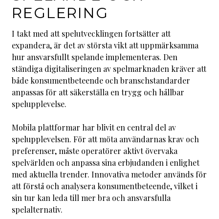
REGLERING
I takt med att spelutvecklingen fortsätter att
expandera, är det av största vikt att uppmärksamma
hur ansvarsfullt spelande implementeras. Den
ständiga digitaliseringen av spelmarknaden kräver att
både konsumentbeteende och branschstandarder
anpassas för att säkerställa en trygg och hållbar
spelupplevelse.
Mobila plattformar har blivit en central del av
spelupplevelsen. För att möta användarnas krav och
preferenser, måste operatörer aktivt övervaka
spelvärlden och anpassa sina erbjudanden i enlighet
med aktuella trender. Innovativa metoder används för
att förstå och analysera konsumentbeteende, vilket i
sin tur kan leda till mer bra och ansvarsfulla
spelalternativ.